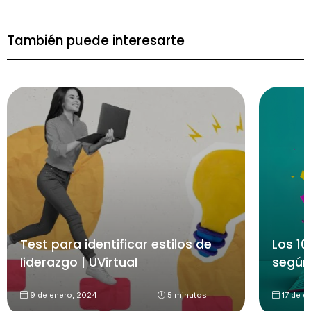
También puede interesarte
Test para identificar estilos de
Los 10
liderazgo | UVirtual
según
9 de enero, 2024
5 minutos
17 de d