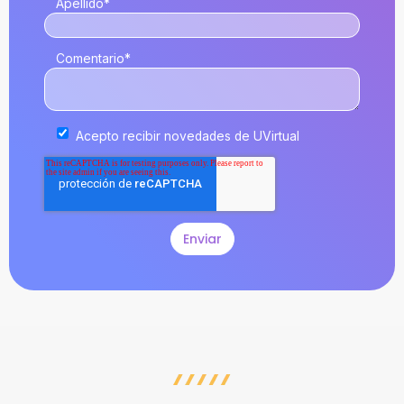
Apellido
*
Comentario
*
Acepto recibir novedades de UVirtual