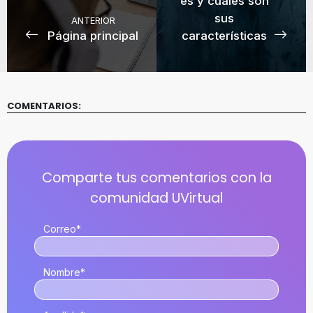
es y cuáles son
sus
ANTERIOR
Página principal
características
COMENTARIOS:
Correo
*
Nombre
*