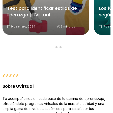
Test para identificar estilos de
Los 10
liderazgo | UVirtual
según
9 de enero, 2024
5 minutos
17 de d
Sobre UVirtual
Te acompañamos en cada paso de tu camino de aprendizaje,
ofreciéndote programas virtuales de la más alta calidad y una
amplia gama de niveles académicos para satisfacer tus