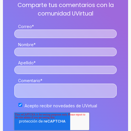
Correo
*
Nombre
*
Apellido
*
Comentario
*
Acepto recibir novedades de UVirtual