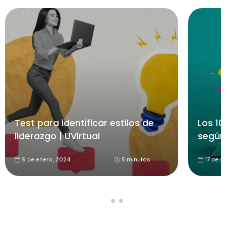
Test para identificar estilos de
Los 10
liderazgo | UVirtual
según
9 de enero, 2024
5 minutos
17 de d