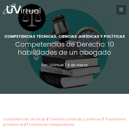
COMPETENCIAS TÉCNICAS
CIENCIAS JURÍDICAS Y POLÍTICAS
,
Competencias de Derecho: 10
habilidades de un abogado
Por: UVirtual |
9 de marzo
Competencias técnicas
/
Ciencias jurídicas y políticas
/
Trayectoria
profesional
/
Profesional independiente