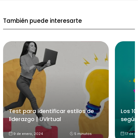
También puede interesarte
Test para identificar estilos de
Los 10
liderazgo | UVirtual
según
9 de enero, 2024
5 minutos
17 de d