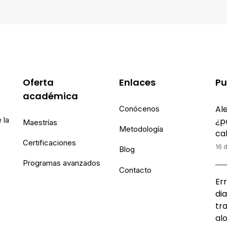
Oferta
Enlaces
Pu
académica
Ale
e
Conócenos
 la
¿p
Maestrías
Metodología
ca
Certificaciones
16 d
Blog
Programas avanzados
Contacto
Err
dia
tr
al