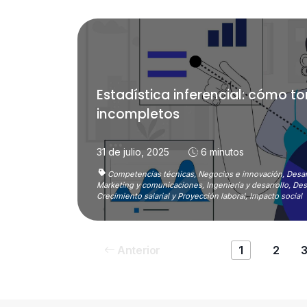
Estadística inferencial: cómo t
incompletos
31 de julio, 2025
6 minutos
Competencias técnicas,
Negocios e innovación,
Desar
Marketing y comunicaciones,
Ingeniería y desarrollo,
Des
Crecimiento salarial y Proyección laboral,
Impacto social
Anterior
1
2