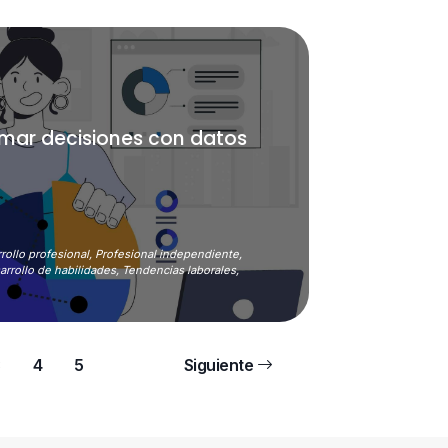
omar decisiones con datos
rollo profesional,
Profesional independiente,
arrollo de habilidades,
Tendencias laborales,
3
4
5
Siguiente