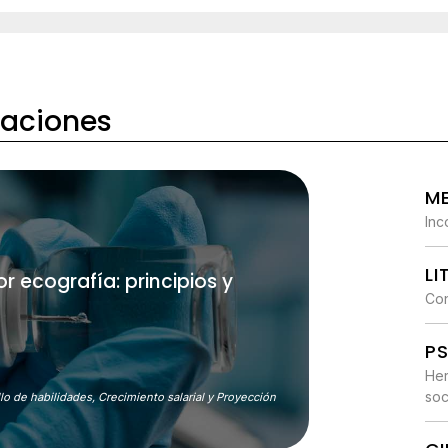
caciones
ME
Inc
L
r ecografía: principios y
Con
P
Her
soc
lo de habilidades,
Crecimiento salarial y Proyección