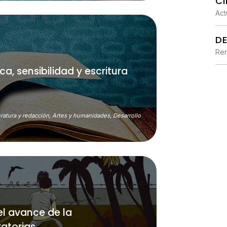
CI
Act
D
Ren
a, sensibilidad y escritura
eratura y redacción,
Artes y humanidades,
Desarrollo
el avance de la
ratorias