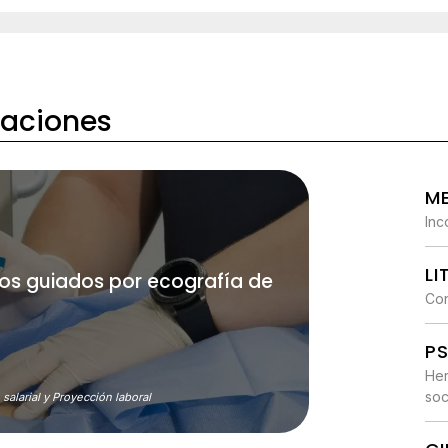
caciones
ME
Inc
L
os guiados por ecografía de
Con
P
Her
soc
salarial y Proyección laboral