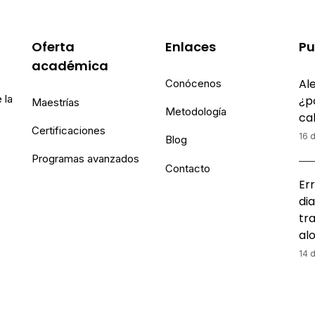
Oferta
Enlaces
Pu
académica
Ale
e
Conócenos
 la
¿p
Maestrías
Metodología
ca
Certificaciones
16 d
Blog
Programas avanzados
Contacto
Err
dia
tr
al
14 d