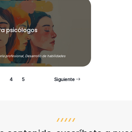
ra psicólogos
ria profesional,
Desarrollo de habilidades
3
4
5
Siguiente