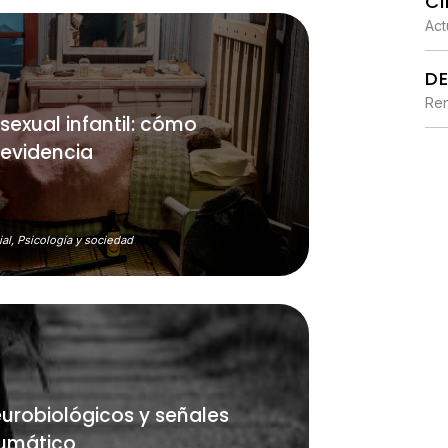
CI
Act
D
Ren
sexual infantil: cómo
 evidencia
al,
Psicología y sociedad
eurobiológicos y señales
aumático