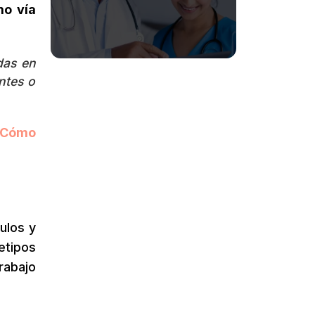
mo vía
das en
ntes o
¿Cómo
pulos y
etipos
rabajo