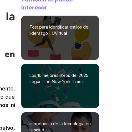
interesar
 la
Test para identificar estilos de
liderazgo | UVirtual
a en
Los 10 mejores libros del 2025
según The New York Times
mente.
so que
os ni
Importancia de la tecnología en
pulso,
la salud