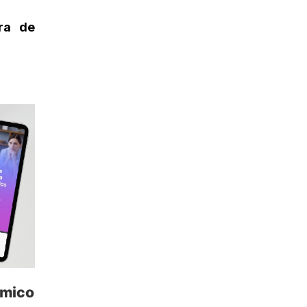
ra de
émico