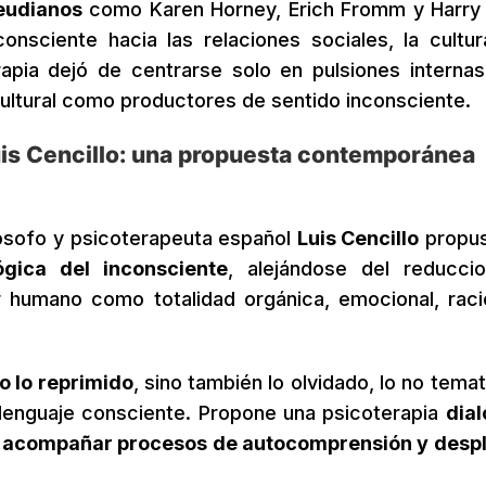
eudianos
como Karen Horney, Erich Fromm y Harry
consciente hacia las relaciones sociales, la cultur
rapia dejó de centrarse solo en pulsiones internas
o cultural como productores de sentido inconsciente.
is Cencillo: una propuesta contemporánea
ilósofo y psicoterapeuta español
Luis Cencillo
propus
gica del inconsciente
, alejándose del reducci
r humano como totalidad orgánica, emocional, raci
lo lo reprimido
, sino también lo olvidado, lo no tema
l lenguaje consciente. Propone una psicoterapia
dial
o
acompañar procesos de autocomprensión y desp