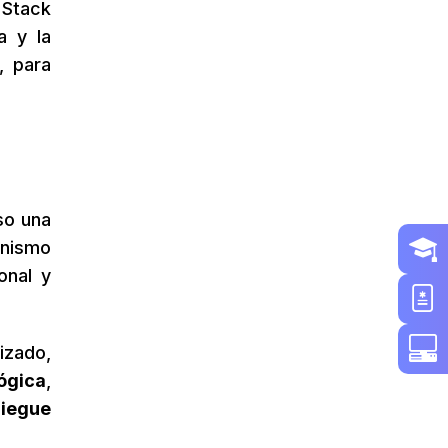
 Stack
a y la
, para
o una
onismo
onal y
tizado,
ógica
,
liegue