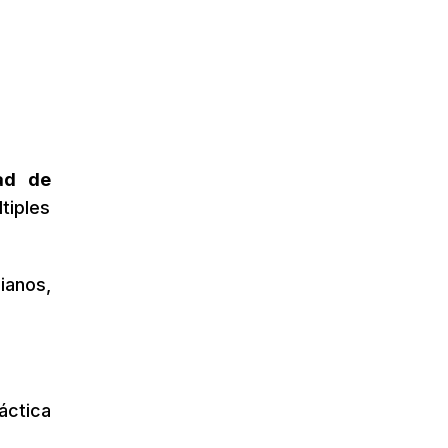
ad de
tiples
ianos,
ráctica