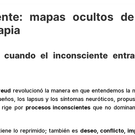
ente: mapas ocultos de
apia
: cuando el inconsciente entr
reud
revolucionó la manera en que entendemos la 
sueños, los lapsus y los síntomas neuróticos, propu
e rige por
procesos inconscientes
que no dominam
tiene lo reprimido; también es
deseo, conflicto, im