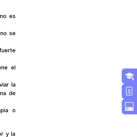
 no es
 no se
fuerte
ene el
iar la
ema de
apia o
r y la