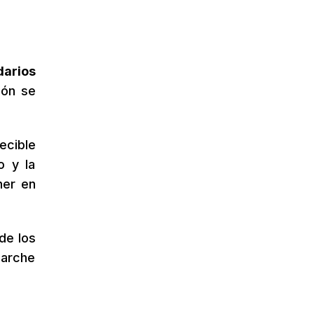
darios
ión se
ecible
o y la
ner en
de los
parche