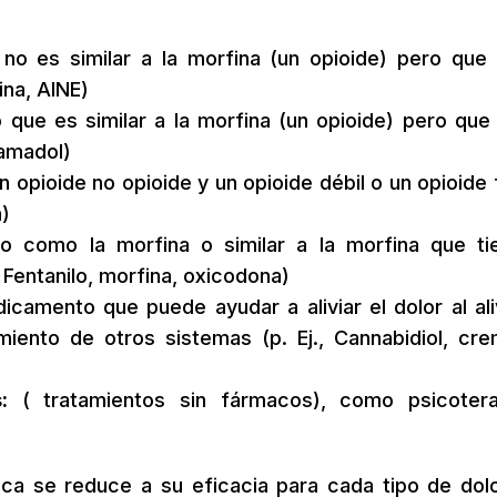
 es similar a la morfina (un opioide) pero que
ina, AINE)
ue es similar a la morfina (un opioide) pero que
ramadol)
 opioide no opioide y un opioide débil o un opioide 
)
como la morfina o similar a la morfina que ti
, Fentanilo, morfina, oxicodona)
camento que puede ayudar a aliviar el dolor al aliv
miento de otros sistemas (p. Ej., Cannabidiol, cr
:
( tratamientos sin fármacos), como psicoter
ca se reduce a su eficacia para cada tipo de dolo