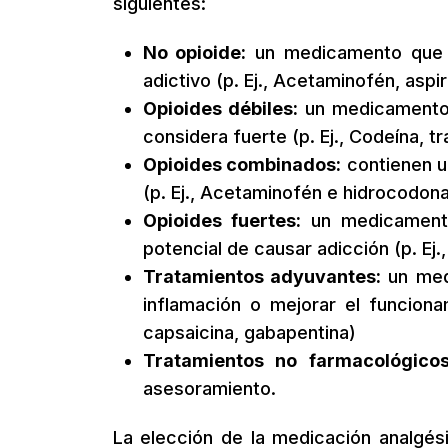
siguientes:
No opioide:
un medicamento que no
adictivo (p. Ej., Acetaminofén, aspir
Opioides débiles:
un medicamento q
considera fuerte (p. Ej., Codeína, t
Opioides combinados:
contienen un
(p. Ej., Acetaminofén e hidrocodona
Opioides fuertes:
un medicamento 
potencial de causar adicción (p. Ej.
Tratamientos adyuvantes:
un medi
inflamación o mejorar el funciona
capsaicina, gabapentina)
Tratamientos no farmacológicos
asesoramiento.
La elección de la medicación analgési