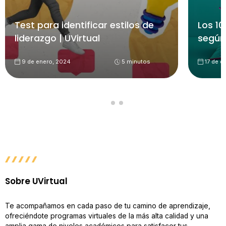
Test para identificar estilos de
Los 10
liderazgo | UVirtual
según
9 de enero, 2024
5 minutos
17 de d
Sobre UVirtual
Te acompañamos en cada paso de tu camino de aprendizaje,
ofreciéndote programas virtuales de la más alta calidad y una
amplia gama de niveles académicos para satisfacer tus