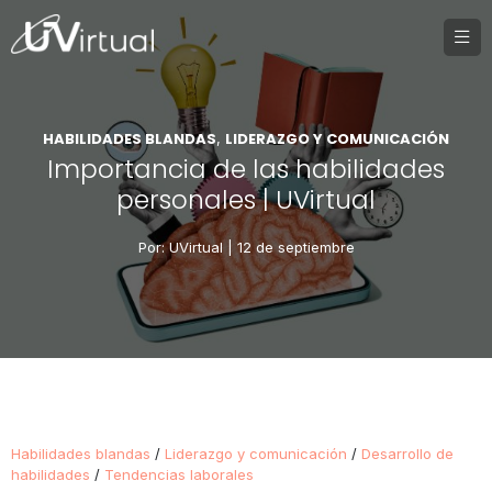
HABILIDADES BLANDAS
LIDERAZGO Y COMUNICACIÓN
,
Importancia de las habilidades
personales | UVirtual
Por: UVirtual |
12 de septiembre
Habilidades blandas
/
Liderazgo y comunicación
/
Desarrollo de
habilidades
/
Tendencias laborales