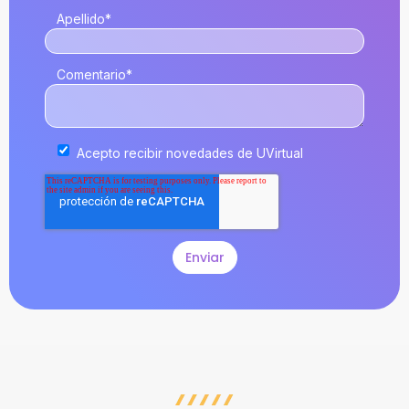
Apellido
*
Comentario
*
Acepto recibir novedades de UVirtual