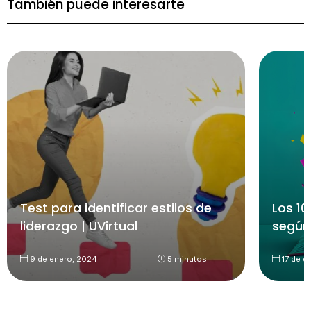
También puede interesarte
Test para identificar estilos de
Los 10
liderazgo | UVirtual
según
9 de enero, 2024
5 minutos
17 de d