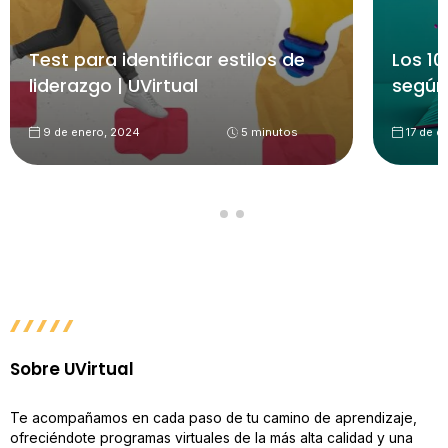
Test para identificar estilos de
Los 10
liderazgo | UVirtual
según
9 de enero, 2024
5 minutos
17 de d
Sobre UVirtual
Te acompañamos en cada paso de tu camino de aprendizaje,
ofreciéndote programas virtuales de la más alta calidad y una