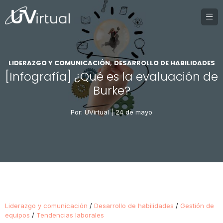
LIDERAZGO Y COMUNICACIÓN
DESARROLLO DE HABILIDADES
,
[Infografía] ¿Qué es la evaluación de
Burke?
Por: UVirtual |
24 de mayo
Liderazgo y comunicación
/
Desarrollo de habilidades
/
Gestión de
equipos
/
Tendencias laborales