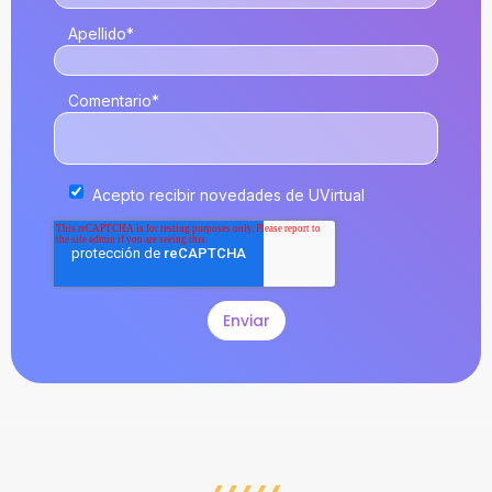
Apellido
*
Comentario
*
Acepto recibir novedades de UVirtual