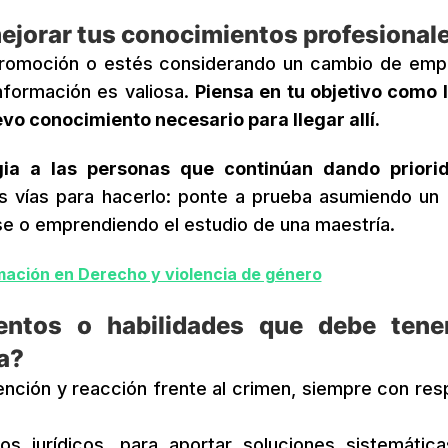
mejorar tus conocimientos profesional
romoción o estés considerando un cambio de empl
nformación es valiosa.
Piensa en tu objetivo como l
evo conocimiento necesario para llegar allí.
gia a las personas que continúan dando priori
 vías para hacerlo: ponte a prueba asumiendo un
se o emprendiendo el estudio de una maestría.
rmación en Derecho y violencia de género
entos o habilidades que debe tene
na?
nción y reacción frente al crimen, siempre con res
tos jurídicos, para aportar soluciones sistemátic