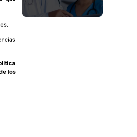
les.
encias
lítica
de los