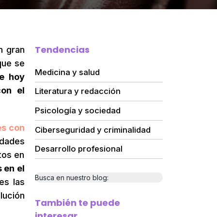
Tendencias
n gran
que se
Medicina y salud
de hoy
on el
Literatura y redacción
Psicología y sociedad
es con
Ciberseguridad y criminalidad
idades
Desarrollo profesional
tos en
 en el
Busca en nuestro blog:
es las
lución
También te puede
interesar