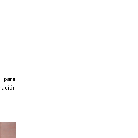
s para
ración