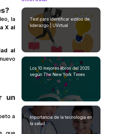
es?
eo, la
Test para identificar estilos de
liderazgo | UVirtual
a X al
dad al
 nuevo
Los 10 mejores libros del 2025
según The New York Times
r un
peto a
Importancia de la tecnología en
la salud
as que