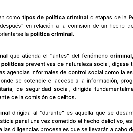
man como
tipos de política criminal
o etapas de la
P
 “después” en relación a la comisión de un hecho del
rientarse la
política criminal
.
nal
que atienda el “antes” del fenómeno
criminal
a
políticas
preventivas de naturaleza social, dígase t
las agencias informales de control social como la es
 donde se potencie el acceso a la información, pro
aria, de seguridad social, dirigida fundamentalm
ante de la comisión de delitos.
inal
dirigida al “durante” es aquella que se desarro
ticia penal una vez cometido el hecho delictivo, es 
 las diligencias procesales que se llevarán a cabo d