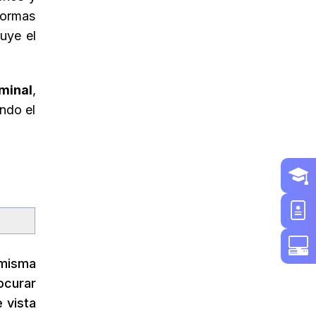
normas
tuye el
iminal
,
ando el
 misma
ocurar
 vista