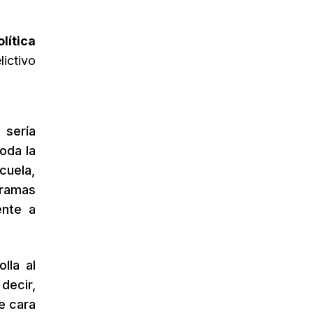
olítica
ictivo
, sería
oda la
cuela,
gramas
ente a
lla al
decir,
e cara