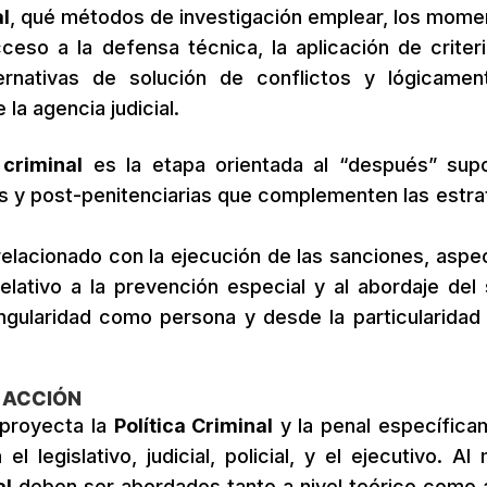
l
, qué métodos de investigación emplear, los mome
ceso a la defensa técnica, la aplicación de criter
ternativas de solución de conflictos y lógicamen
 la agencia judicial.
 criminal
es la etapa orientada al “después” sup
s y post-penitenciarias que complementen las estra
elacionado con la ejecución de las sanciones, aspe
lativo a la prevención especial y al abordaje del 
ingularidad como persona y desde la particularidad
e ACCIÓN
 proyecta la
Política Criminal
y la penal específica
l legislativo, judicial, policial, y el ejecutivo. Al
al
deben ser abordados tanto a nivel teórico como a