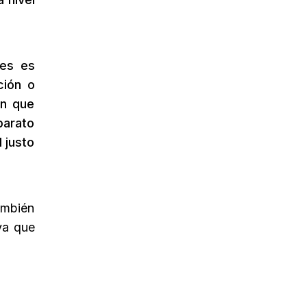
les es
ción o
en que
parato
 justo
ambién
ya que