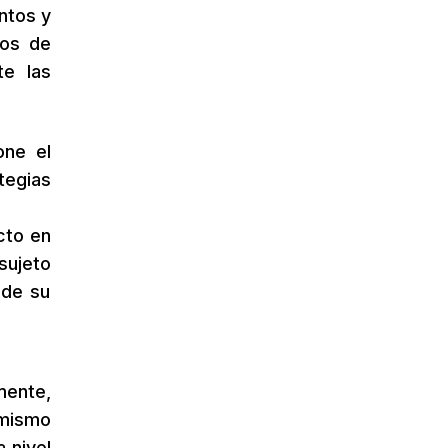
ntos y
ios de
te las
one el
tegias
cto en
sujeto
 de su
mente,
 mismo
 nivel