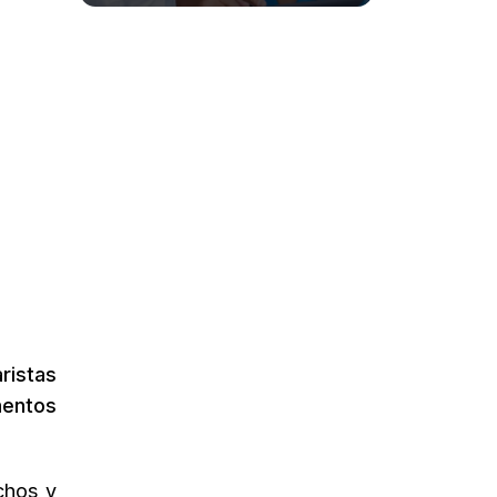
ristas
mentos
echos y