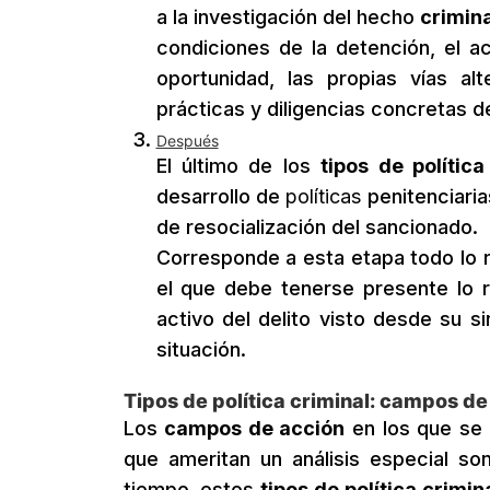
a la investigación del hecho
crimina
condiciones de la detención, el ac
oportunidad, las propias vías al
prácticas y diligencias concretas de
Después
El último de los
tipos de política
desarrollo de
políticas
penitenciaria
de resocialización del sancionado.
Corresponde a esta etapa todo lo r
el que debe tenerse presente lo re
activo del delito visto desde su s
situación.
Tipos de política criminal: campos d
Los
campos de acción
en los que se
que ameritan un análisis especial son e
tiempo, estos
tipos de política crimin