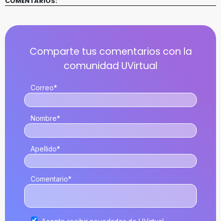
COMENTARIOS:
Correo
*
Nombre
*
Apellido
*
Comentario
*