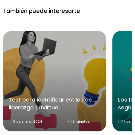
También puede interesarte
Test para identificar estilos de
Los 10
liderazgo | UVirtual
según
9 de enero, 2024
5 minutos
17 de d