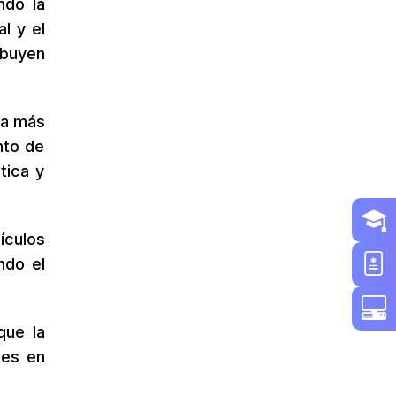
ndo la
al y el
ibuyen
ía más
nto de
tica y
culos
ndo el
ue la
des en