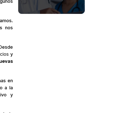
lgunos
camos.
as nos
 Desde
icios
y
uevas
mas en
o a la
tivo y