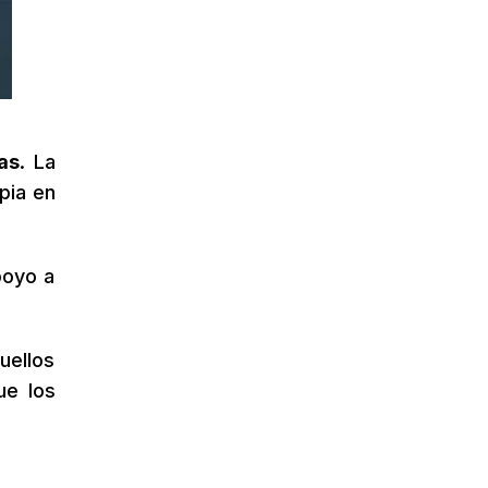
as
. La
pia en
poyo a
uellos
ue los