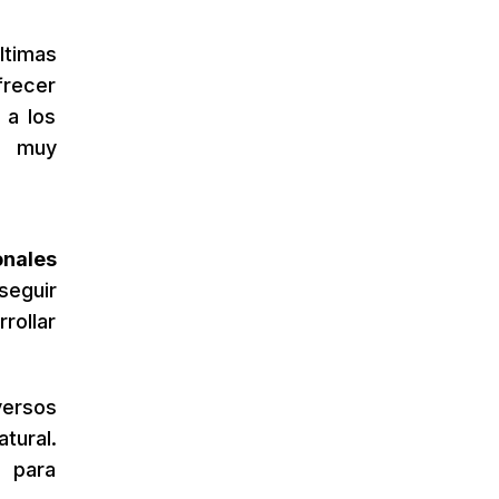
ltimas
recer
 a los
s muy
onales
eguir
rollar
versos
tural.
s para