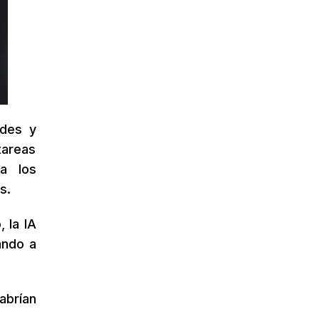
ades y
tareas
a los
s.
 la IA
ando a
abrían