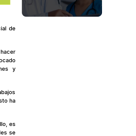
ial de
 hacer
vocado
ones y
abajos
Esto ha
lo, es
des se