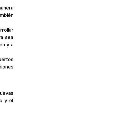
manera
ambién
rollar
ya sea
ca y a
pertos
niones
nuevas
o y el