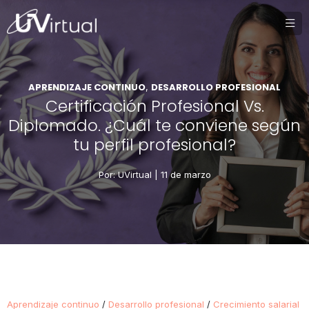
APRENDIZAJE CONTINUO
DESARROLLO PROFESIONAL
,
Certificación Profesional Vs.
Diplomado. ¿Cuál te conviene según
tu perfil profesional?
Por: UVirtual |
11 de marzo
Aprendizaje continuo
/
Desarrollo profesional
/
Crecimiento salarial