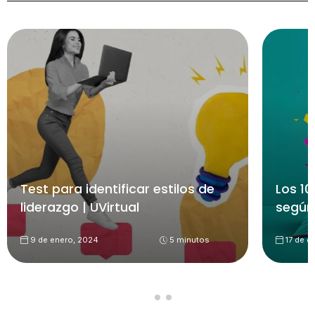
Test para identificar estilos de
Los 10
liderazgo | UVirtual
según
9 de enero, 2024
5 minutos
17 de d