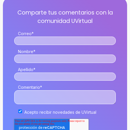
Correo
*
Nombre
*
Apellido
*
Comentario
*
Acepto recibir novedades de UVirtual