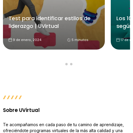
Test para identificar estilos de
Los 10
liderazgo | UVirtual
según
9 de enero, 2024
5 minutos
17 de d
Sobre UVirtual
Te acompañamos en cada paso de tu camino de aprendizaje,
ofreciéndote programas virtuales de la más alta calidad y una