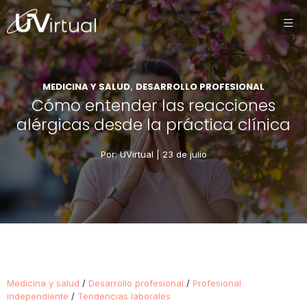
MEDICINA Y SALUD
DESARROLLO PROFESIONAL
,
Cómo entender las reacciones
alérgicas desde la práctica clínica
Por: UVirtual |
23 de julio
Medicina y salud
/
Desarrollo profesional
/
Profesional
independiente
/
Tendencias laborales