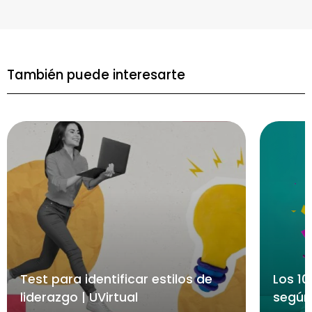
También puede interesarte
Test para identificar estilos de
Los 10
liderazgo | UVirtual
según