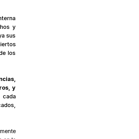
nterna
chos y
ya sus
iertos
de los
ncias,
ros, y
r cada
cados,
camente