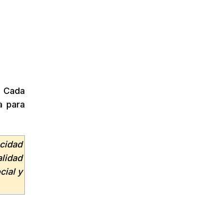
. Cada
a para
acidad
alidad
cial y