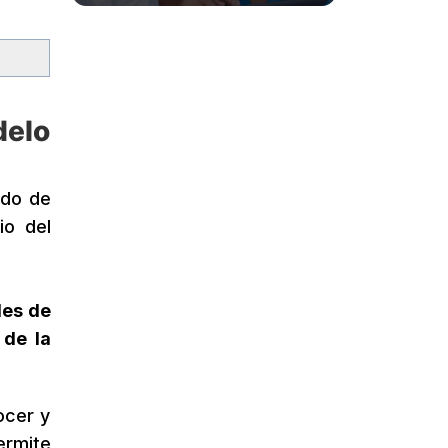
delo
ado de
io del
les de
 de la
ocer y
ermite