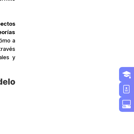
pectos
orías
cómo a
través
ales y
elo