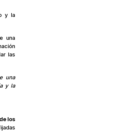
o y la
te una
mación
ar las
be una
a y la
de los
ijadas