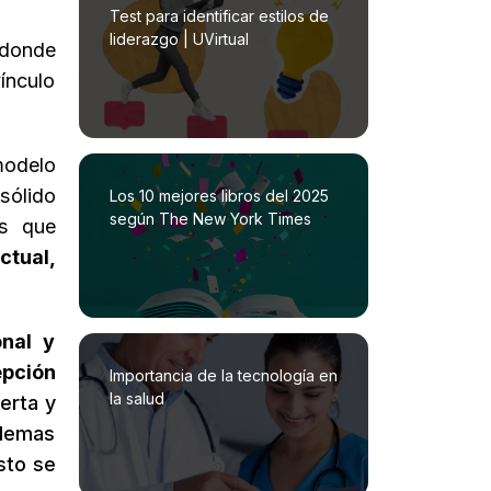
Test para identificar estilos de
liderazgo | UVirtual
 donde
ínculo
modelo
sólido
Los 10 mejores libros del 2025
según The New York Times
os que
ctual,
onal y
pción
Importancia de la tecnología en
la salud
erta y
blemas
sto se