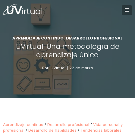
APRENDIZAJE CONTINUO
DESARROLLO PROFESIONAL
,
UVirtual: Una metodología de
aprendizaje única
Por: UVirtual |
22 de marzo
Aprendizaje continuo
/
Desarrollo profesional
/
Vida personal y
profesional
/
Desarrollo de habilidades
/
Tendencias laborales