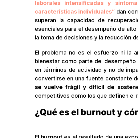
laborales intensificadas y sínto
características individuales”
dan com
superan la capacidad de recuperació
esenciales para el desempeño de alto n
la toma de decisiones y la reducción de
El problema no es el esfuerzo ni la a
bienestar como parte del desempeño p
en términos de actividad y no de impa
convertirse en una fuente constante 
se vuelve frágil y difícil de sosten
competitivos como los que definen el m
¿Qué es el burnout y có
El
burnout
es el resultado de una expo