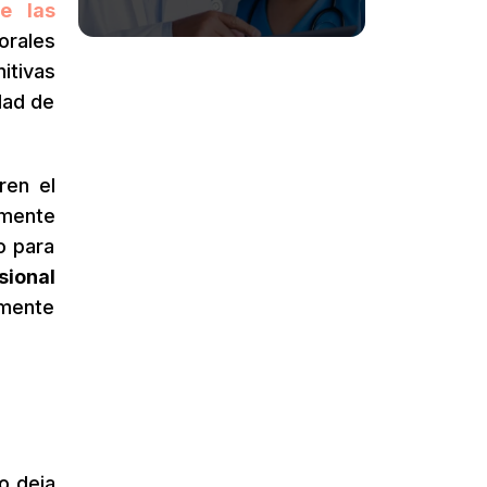
e las
orales
itivas
dad de
ren el
amente
o para
sional
amente
o deja