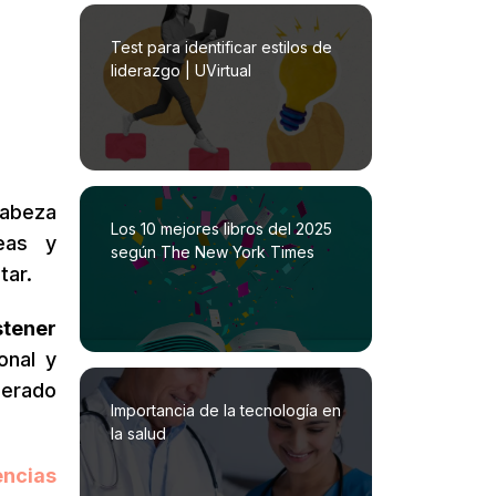
Test para identificar estilos de
liderazgo | UVirtual
cabeza
Los 10 mejores libros del 2025
eas y
según The New York Times
tar.
stener
onal y
derado
Importancia de la tecnología en
la salud
encias