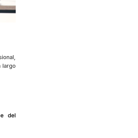
ional,
 largo
le del