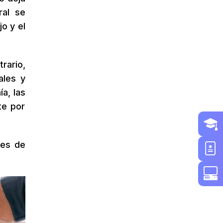
ral se
jo y el
rario,
ales y
a, las
te por
les de