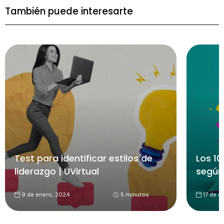
También puede interesarte
Test para identificar estilos de
Los 10
liderazgo | UVirtual
según
9 de enero, 2024
5 minutos
17 de d