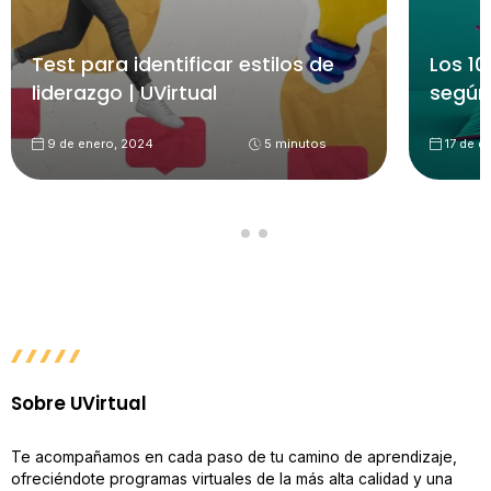
Test para identificar estilos de
Los 10
liderazgo | UVirtual
según
9 de enero, 2024
5 minutos
17 de d
Sobre UVirtual
Te acompañamos en cada paso de tu camino de aprendizaje,
ofreciéndote programas virtuales de la más alta calidad y una