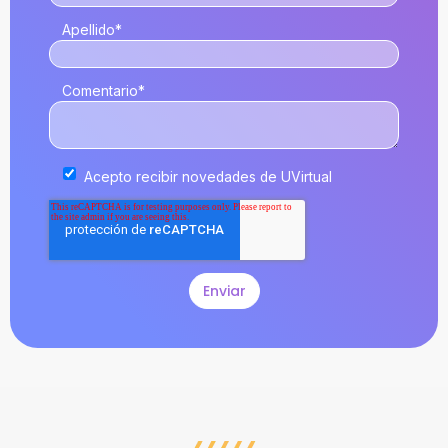
Apellido
*
Comentario
*
Acepto recibir novedades de UVirtual